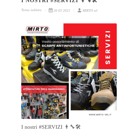
I NOSTRI #SERVIZI 👨‍🔧🛠
Torna indietro
26 03 2021
MIRTO srl
I nostri #SERVIZI 👨‍🔧🛠